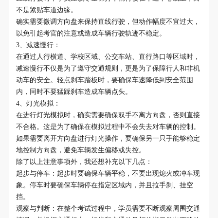
不是紧贴车道边缘。
确实需要微调方向盘来保持直线行驶，但动作幅度不宜过大，
以免引起考官的注意或造成车辆行驶轨迹不稳定。
3、减速慢行：
在通过人行横道、学校区域、公交车站、直行路口等区域时，
减速慢行不仅是为了遵守交通规则，更是为了保障行人和非机
动车的安全。轻点刹车踏板时，要确保车速降低到安全范围
内，同时不要猛踩刹车造成车辆点头。
4、灯光模拟：
在进行灯光模拟时，确实需要确保双手不离方向盘，否则直接
不合格。这是为了确保在模拟过程中不会失去对车辆的控制。
如果需要离开方向盘进行灯光操作，要确保另一只手能够稳定
地控制方向盘，避免车辆发生偏移或失控。
除了以上注意事项外，我还想补充以下几点：
起步与停车：起步时要确保车辆平稳，不要出现熄火或冲车现
象。停车时要确保车辆停在指定区域内，并且拉手刹、挂空
挡。
观察与判断：在整个考试过程中，学员需要不断观察周围交通