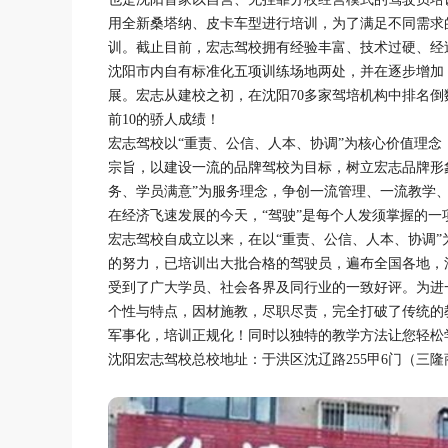
用全新桑塔纳、皮卡车型进行培训，为了满足不同需求的
训。截止目前，宏志驾校拥有经验丰富、技术过硬、经过
沈阳市内自有标准化五项训练场地两处，并在逐步增加
展。宏志从建校之初，在沈阳70多家驾培机构中排名倒
前10的骄人成绩！
宏志驾校以“重责、公信、人本、协调”为核心价值理念
宗旨，以建设一流的品牌驾校为目标，树立宏志品牌形
务、学员满意”为服务理念，争创一流管理、一流教学
在经济飞速发展的今天，“驾驶”是每个人发须掌握的
宏志驾校自成立以来，在以“重责、公信、人本、协调”
的努力，已培训出大批合格的驾驶员，遍布全国各地，
受到了广大学员、社会各界及同行业的一致好评。为进
个性与特点，因材施教，尽职尽责，完全打破了传统的
军事化，培训正规化！同时以独特的教学方法让您轻松
沈阳宏志驾校总校地址：于洪区沈辽路255甲6门（三隆商场对