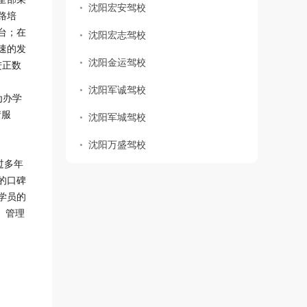
沈阳宏安驾校
路培
台；在
沈阳宏志驾校
速的发
沈阳金运驾校
进正数
沈阳军诚驾校
为办学
情服
沈阳军城驾校
沈阳万盛驾校
过多年
的口碑
学员的
、管理