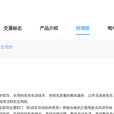
交通标志
产品介绍
找驾校
驾
宏志驾校
学指导、合理的安排实训练车、热情高质量的教练服务，让学员高效练车
您报考沈阳宏志驾校。
，是获得交通部门《机动车培训机构资质》审验合格的正规驾驶员培训学校
训学校。学校组织机构健全、基础设施过硬、教学方法先进，基础教练车