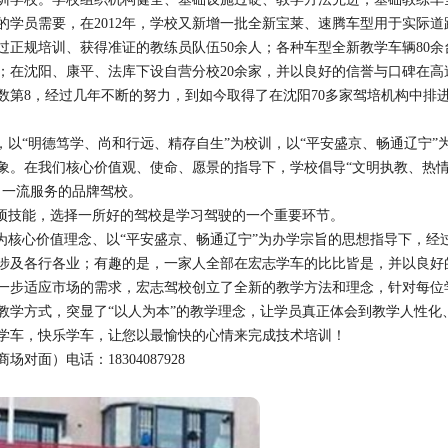
学员需要，在2012年，学校又新增一批全新宝莱、速腾车型用于实际道
正规培训、获得准证的教练员队伍50余人；各种车型全新教学车辆80余
；在沈阳、康平、法库下设自营分校20余家，并以良好的信誉与口碑在高
数第8，经过几年不断的努力，到如今取得了在沈阳70多家驾培机构中排
，以“明德笃学、尚和行远、精存自生”为校训，以“平安盛京、畅通辽宁”
象。在我们核心价值观、使命、愿景的指导下，学校倡导“文明执教、热
、一流服务的品牌驾校。
一项技能，选择一所好的驾校是学习驾驶的一个重要环节。
为核心价值理念、以“平安盛京、畅通辽宁”为办学宗旨的思想指导下，经
涉及各行各业；有趣的是，一家人全部在宏志学车的比比皆是，并以良好
一步适应市场的需求，宏志驾校创立了全新的教学方法和理念，针对每位
教学方式，突显了“以人为本”的教学理念，让学员真正体会到教学人性化
学车，快乐学车，让您以最愉快的心情来完成技术培训！
面）电话：18304087928